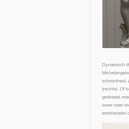
Dynamisch th
Michelangelo 
schoonheid, 
(rechts). Of 
gedraaid, ma
weer naar rec
emotioneler d