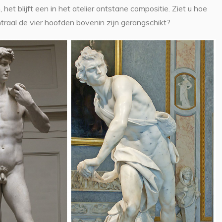
, het blijft een in het atelier ontstane compositie. Ziet u hoe
entraal de vier hoofden bovenin zijn gerangschikt?