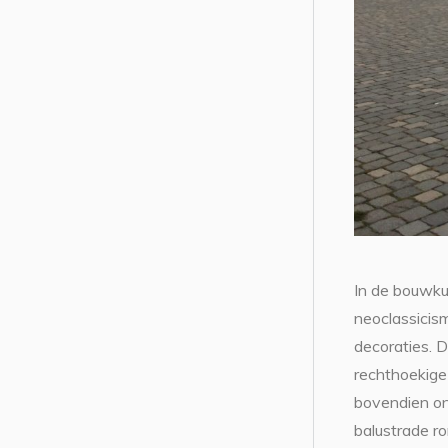
In de bouwku
neoclassicis
decoraties. 
rechthoekige
bovendien on
balustrade r