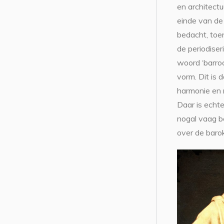
en architect
einde van de
bedacht, toe
de periodiser
woord ‘barroc
vorm. Dit is
harmonie en 
Daar is echte
nogal vaag b
over de baro