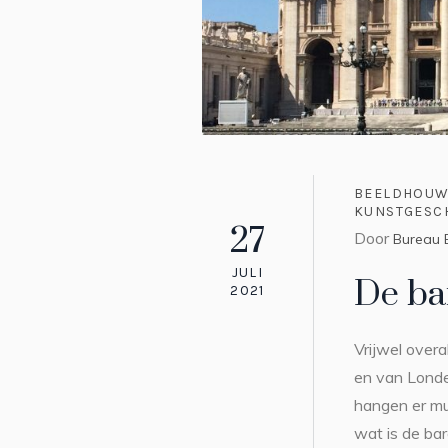
BEELDHOUW
KUNSTGESC
27
Door
Bureau 
JULI
De ba
2021
Vrijwel overa
en van Londen
hangen er mu
wat is de bar