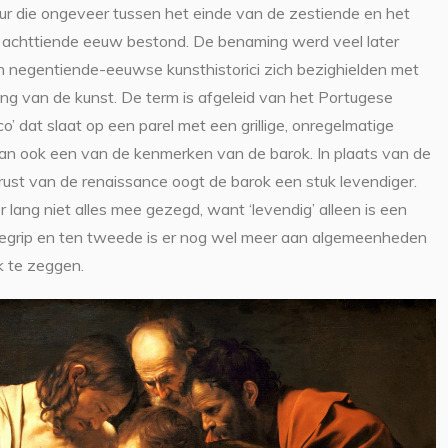
uur die ongeveer tussen het einde van de zestiende en het
 achttiende eeuw bestond. De benaming werd veel later
n negentiende-eeuwse kunsthistorici zich bezighielden met
ing van de kunst. De term is afgeleid van het Portugese
o’ dat slaat op een parel met een grillige, onregelmatige
 dan ook een van de kenmerken van de barok. In plaats van de
rust van de renaissance oogt de barok een stuk levendiger.
r lang niet alles mee gezegd, want ‘levendig’ alleen is een
egrip en ten tweede is er nog wel meer aan algemeenheden
k te zeggen.