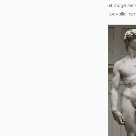
uit moge zien
‘toevallig’ c