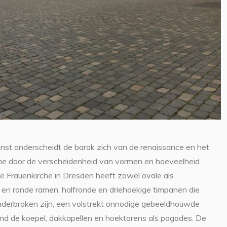
nst onderscheidt de barok zich van de renaissance en het
me door de verscheidenheid van vormen en hoeveelheid
De Frauenkirche in Dresden heeft zowel ovale als
 en ronde ramen, halfronde en driehoekige timpanen die
derbroken zijn, een volstrekt onnodige gebeeldhouwde
ond de koepel, dakkapellen en hoektorens als pagodes. De