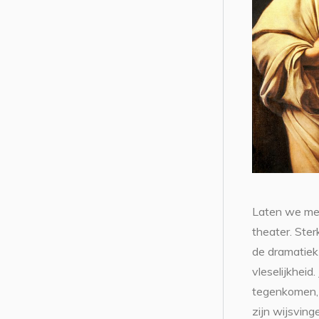
Laten we met
theater. Ster
de dramatiek
vleselijkheid
tegenkomen, 
zijn wijsving