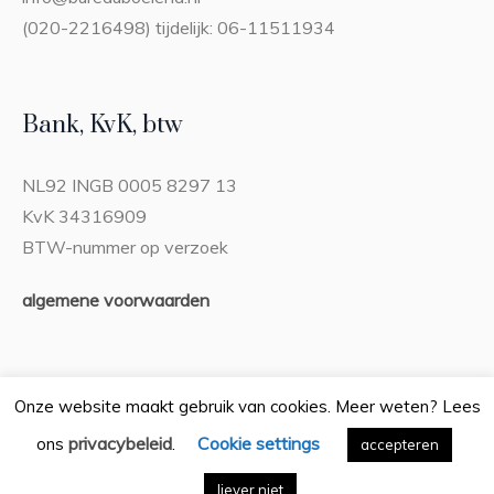
(020-2216498) tijdelijk: 06-11511934
Bank, KvK, btw
NL92 INGB 0005 8297 13
KvK 34316909
BTW-nummer op verzoek
algemene voorwaarden
Onze website maakt gebruik van cookies. Meer weten? Lees
privacybeleid
Cookie settings
ons
.
Privacybeleid
accepteren
/ Bureau Boeiend © 2026 / Alle rechten
voorbehouden
liever niet