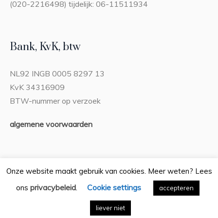
(020-2216498) tijdelijk: 06-11511934
Bank, KvK, btw
NL92 INGB 0005 8297 13
KvK 34316909
BTW-nummer op verzoek
algemene voorwaarden
Onze website maakt gebruik van cookies. Meer weten? Lees
privacybeleid
Cookie settings
ons
.
Privacybeleid
accepteren
/ Bureau Boeiend © 2026 / Alle rechten
voorbehouden
liever niet