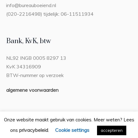
info@bureauboeiend.nl
(020-2216498) tijdelijk: 06-11511934
Bank, KvK, btw
NL92 INGB 0005 8297 13
KvK 34316909
BTW-nummer op verzoek
algemene voorwaarden
Onze website maakt gebruik van cookies. Meer weten? Lees
privacybeleid
Cookie settings
ons
.
Privacybeleid
accepteren
/ Bureau Boeiend © 2026 / Alle rechten