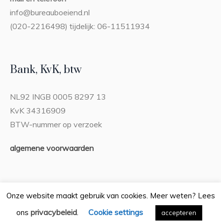
info@bureauboeiend.nl
(020-2216498) tijdelijk: 06-11511934
Bank, KvK, btw
NL92 INGB 0005 8297 13
KvK 34316909
BTW-nummer op verzoek
algemene voorwaarden
Onze website maakt gebruik van cookies. Meer weten? Lees
privacybeleid
Cookie settings
ons
.
Privacybeleid
accepteren
/ Bureau Boeiend © 2026 / Alle rechten