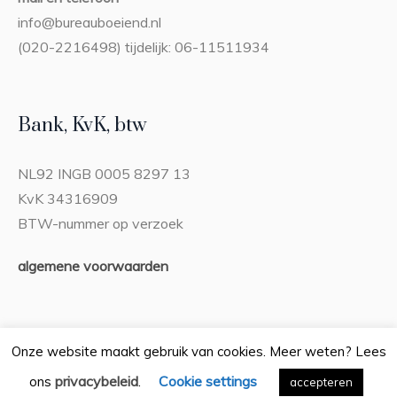
info@bureauboeiend.nl
(020-2216498) tijdelijk: 06-11511934
Bank, KvK, btw
NL92 INGB 0005 8297 13
KvK 34316909
BTW-nummer op verzoek
algemene voorwaarden
Onze website maakt gebruik van cookies. Meer weten? Lees
privacybeleid
Cookie settings
ons
.
Privacybeleid
accepteren
/ Bureau Boeiend © 2026 / Alle rechten