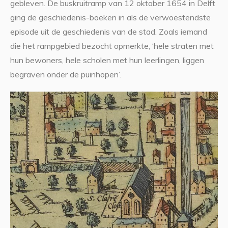
gebleven. De buskruitramp van 12 oktober 1654 in Delft
ging de geschiedenis-boeken in als de verwoestendste
episode uit de geschiedenis van de stad. Zoals iemand
die het rampgebied bezocht opmerkte, ‘hele straten met
hun bewoners, hele scholen met hun leerlingen, liggen
begraven onder de puinhopen’.