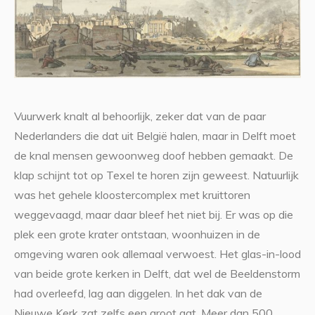
Vuurwerk knalt al behoorlijk, zeker dat van de paar
Nederlanders die dat uit België halen, maar in Delft moet
de knal mensen gewoonweg doof hebben gemaakt. De
klap schijnt tot op Texel te horen zijn geweest. Natuurlijk
was het gehele kloostercomplex met kruittoren
weggevaagd, maar daar bleef het niet bij. Er was op die
plek een grote krater ontstaan, woonhuizen in de
omgeving waren ook allemaal verwoest. Het glas-in-lood
van beide grote kerken in Delft, dat wel de Beeldenstorm
had overleefd, lag aan diggelen. In het dak van de
Nieuwe Kerk zat zelfs een groot gat. Meer dan 500