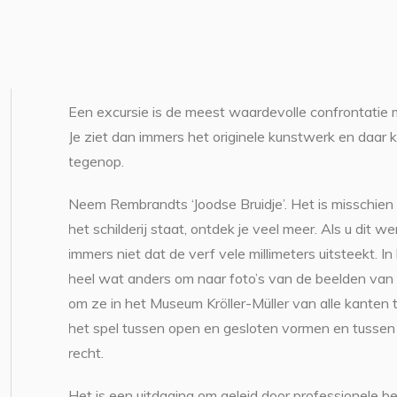
Een excursie is de meest waardevolle confrontatie m
Je ziet dan immers het originele kunstwerk en daar
tegenop.
Neem Rembrandts ‘Joodse Bruidje’. Het is misschien 
het schilderij staat, ontdek je veel meer. Als u dit w
immers niet dat de verf vele millimeters uitsteekt. I
heel wat anders om naar foto’s van de beelden van
om ze in het Museum Kröller-Müller van alle kante
het spel tussen open en gesloten vormen en tussen 
recht.
Het is een uitdaging om geleid door professionele be