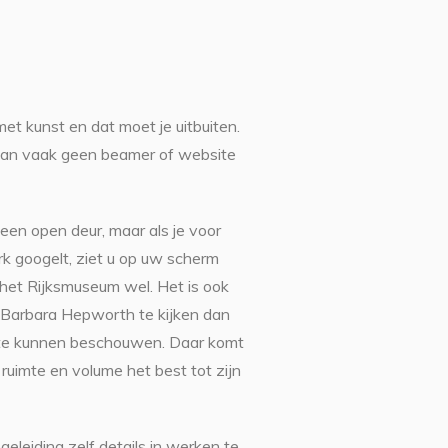
et kunst en dat moet je uitbuiten.
 kan vaak geen beamer of website
een open deur, maar als je voor
erk googelt, ziet u op uw scherm
n het Rijksmuseum wel. Het is ook
 Barbara Hepworth te kijken dan
n te kunnen beschouwen. Daar komt
ruimte en volume het best tot zijn
geleiding zelf details in werken te