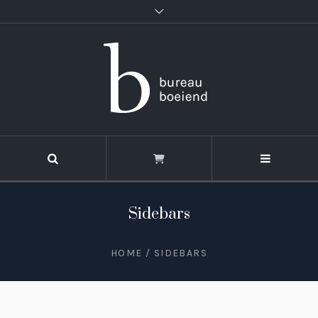
Sidebars
HOME
/
SIDEBARS